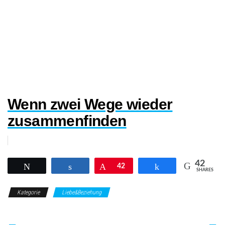
Wenn zwei Wege wieder
zusammenfinden
42
Twittern
Teilen
Pin
42
Teilen
SHARES
Kategorie
Liebe&Beziehung