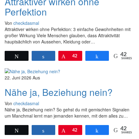
Attraktiver wirken ohne
Perfektion
Von
checkdasmal
Attraktiver wirken ohne Perfektion: 3 einfache Gewohnheiten mit
großer Wirkung Viele Menschen glauben, dass Attraktivität
hauptsächlich von Aussehen, Kleidung oder…
42
Twittern
Teilen
Pin
42
Teilen
SHARES
22. Juni 2026
Aus
Nähe ja, Beziehung nein?
Von
checkdasmal
Nähe ja, Beziehung nein? So gehst du mit gemischten Signalen
um Manchmal lernt man jemanden kennen, mit dem alles zu…
42
Twittern
Teilen
Pin
42
Teilen
SHARES