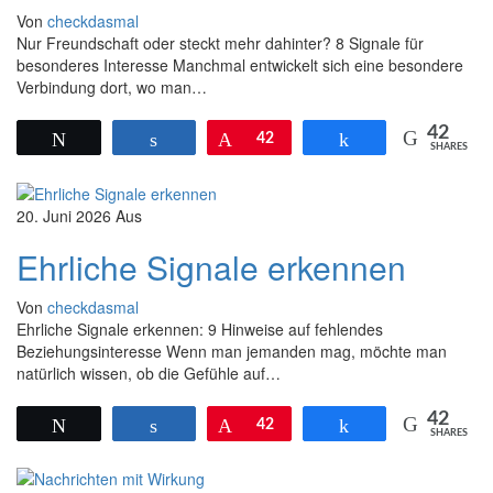
Von
checkdasmal
Nur Freundschaft oder steckt mehr dahinter? 8 Signale für
besonderes Interesse Manchmal entwickelt sich eine besondere
Verbindung dort, wo man…
42
Twittern
Teilen
Pin
42
Teilen
SHARES
20. Juni 2026
Aus
Ehrliche Signale erkennen
Von
checkdasmal
Ehrliche Signale erkennen: 9 Hinweise auf fehlendes
Beziehungsinteresse Wenn man jemanden mag, möchte man
natürlich wissen, ob die Gefühle auf…
42
Twittern
Teilen
Pin
42
Teilen
SHARES