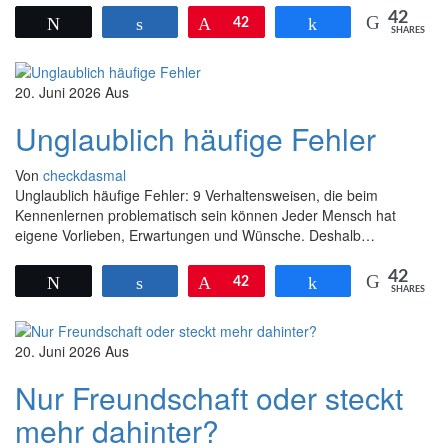
42
Twittern
Teilen
Pin
42
Teilen
SHARES
20. Juni 2026
Aus
Unglaublich häufige Fehler
Von
checkdasmal
Unglaublich häufige Fehler: 9 Verhaltensweisen, die beim
Kennenlernen problematisch sein können Jeder Mensch hat
eigene Vorlieben, Erwartungen und Wünsche. Deshalb…
42
Twittern
Teilen
Pin
42
Teilen
SHARES
20. Juni 2026
Aus
Nur Freundschaft oder steckt
mehr dahinter?