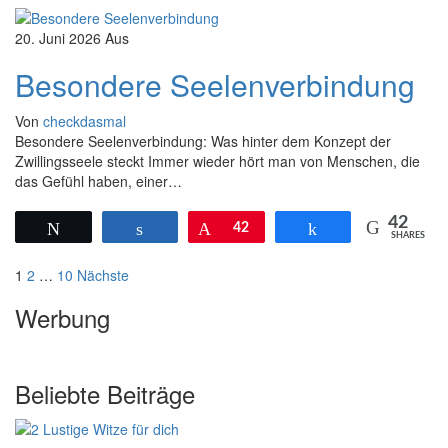
20. Juni 2026
Aus
Besondere Seelenverbindung
Von
checkdasmal
Besondere Seelenverbindung: Was hinter dem Konzept der
Zwillingsseele steckt Immer wieder hört man von Menschen, die
das Gefühl haben, einer…
42
Twittern
Teilen
Pin
42
Teilen
SHARES
Seitennummerierung
1
2
…
10
Nächste
der
Werbung
Beiträge
Beliebte Beiträge