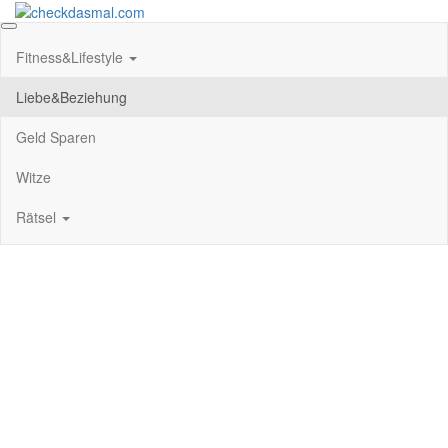
Zum
Inhalt
checkdasmal.com
Interessante beiträge
springen
Fitness&Lifestyle
Liebe&Beziehung
Geld Sparen
Witze
Rätsel