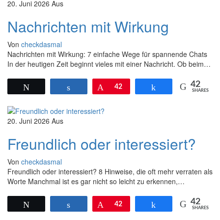
20. Juni 2026
Aus
Nachrichten mit Wirkung
Von
checkdasmal
Nachrichten mit Wirkung: 7 einfache Wege für spannende Chats
In der heutigen Zeit beginnt vieles mit einer Nachricht. Ob beim…
42
Twittern
Teilen
Pin
42
Teilen
SHARES
20. Juni 2026
Aus
Freundlich oder interessiert?
Von
checkdasmal
Freundlich oder interessiert? 8 Hinweise, die oft mehr verraten als
Worte Manchmal ist es gar nicht so leicht zu erkennen,…
42
Twittern
Teilen
Pin
42
Teilen
SHARES