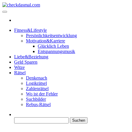
Zum
Inhalt
checkdasmal.com
Interessante beiträge
springen
Fitness&Lifestyle
Persönlichkeitsentwicklung
Motivation&Karriere
Glücklich Leben
Entspannungsmusik
Liebe&Beziehung
Geld Sparen
Witze
Rätsel
Denkenach
Logikrätsel
Zahlenrätsel
Wo ist der Fehler
Suchbilder
Rebus-Rätsel
Suchen
nach: