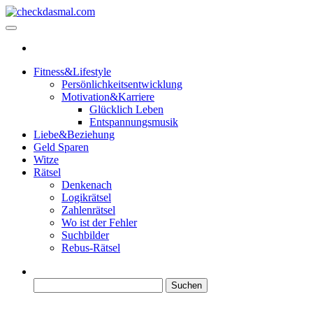
Zum
Inhalt
checkdasmal.com
Interessante beiträge
springen
Fitness&Lifestyle
Persönlichkeitsentwicklung
Motivation&Karriere
Glücklich Leben
Entspannungsmusik
Liebe&Beziehung
Geld Sparen
Witze
Rätsel
Denkenach
Logikrätsel
Zahlenrätsel
Wo ist der Fehler
Suchbilder
Rebus-Rätsel
Suchen
nach: