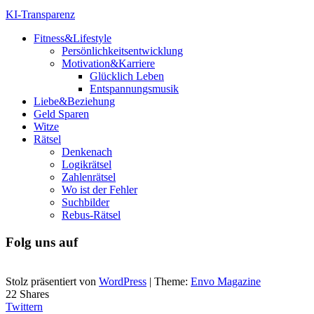
KI-Transparenz
Fitness&Lifestyle
Persönlichkeitsentwicklung
Motivation&Karriere
Glücklich Leben
Entspannungsmusik
Liebe&Beziehung
Geld Sparen
Witze
Rätsel
Denkenach
Logikrätsel
Zahlenrätsel
Wo ist der Fehler
Suchbilder
Rebus-Rätsel
Folg uns auf
Stolz präsentiert von
WordPress
|
Theme:
Envo Magazine
22
Shares
Twittern