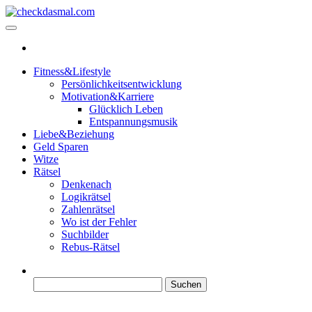
Zum
Inhalt
checkdasmal.com
Interessante beiträge
springen
Fitness&Lifestyle
Persönlichkeitsentwicklung
Motivation&Karriere
Glücklich Leben
Entspannungsmusik
Liebe&Beziehung
Geld Sparen
Witze
Rätsel
Denkenach
Logikrätsel
Zahlenrätsel
Wo ist der Fehler
Suchbilder
Rebus-Rätsel
Suchen
nach: