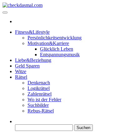
Zum
Inhalt
checkdasmal.com
Interessante beiträge
springen
Fitness&Lifestyle
Persönlichkeitsentwicklung
Motivation&Karriere
Glücklich Leben
Entspannungsmusik
Liebe&Beziehung
Geld Sparen
Witze
Rätsel
Denkenach
Logikrätsel
Zahlenrätsel
Wo ist der Fehler
Suchbilder
Rebus-Rätsel
Suchen
nach: