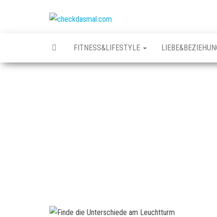
Zum
Inhalt
checkdasmal.com
Interessante
springen
beiträge
FITNESS&LIFESTYLE
LIEBE&BEZIEHUN