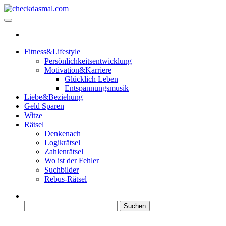
Zum
Inhalt
checkdasmal.com
Interessante beiträge
springen
Fitness&Lifestyle
Persönlichkeitsentwicklung
Motivation&Karriere
Glücklich Leben
Entspannungsmusik
Liebe&Beziehung
Geld Sparen
Witze
Rätsel
Denkenach
Logikrätsel
Zahlenrätsel
Wo ist der Fehler
Suchbilder
Rebus-Rätsel
Suchen
nach: