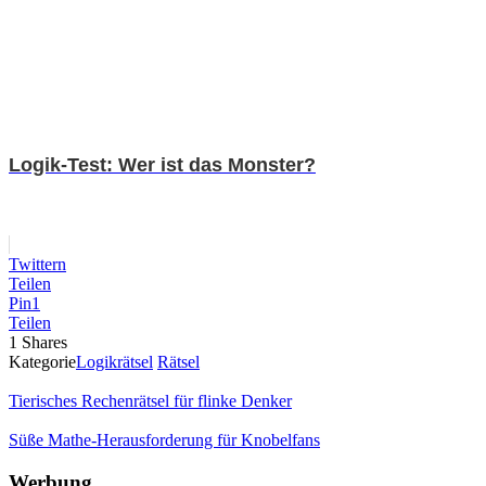
Logik-Test: Wer ist das Monster?
Twittern
Teilen
Pin
1
Teilen
1
Shares
Kategorie
Logikrätsel
Rätsel
Tierisches Rechenrätsel für flinke Denker
Süße Mathe-Herausforderung für Knobelfans
Werbung