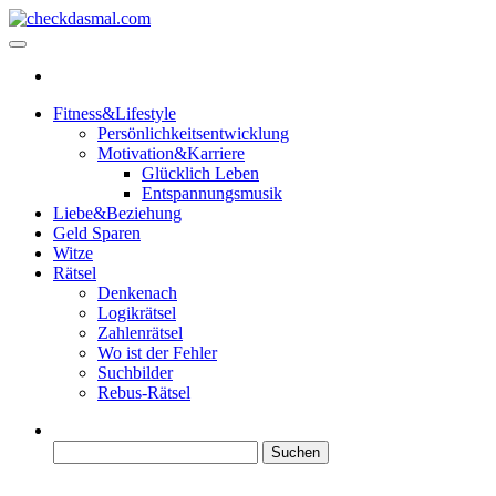
Zum
Inhalt
checkdasmal.com
Interessante beiträge
springen
Fitness&Lifestyle
Persönlichkeitsentwicklung
Motivation&Karriere
Glücklich Leben
Entspannungsmusik
Liebe&Beziehung
Geld Sparen
Witze
Rätsel
Denkenach
Logikrätsel
Zahlenrätsel
Wo ist der Fehler
Suchbilder
Rebus-Rätsel
Suchen
nach: