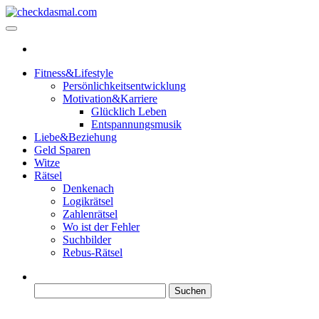
Zum
Inhalt
checkdasmal.com
Interessante beiträge
springen
Fitness&Lifestyle
Persönlichkeitsentwicklung
Motivation&Karriere
Glücklich Leben
Entspannungsmusik
Liebe&Beziehung
Geld Sparen
Witze
Rätsel
Denkenach
Logikrätsel
Zahlenrätsel
Wo ist der Fehler
Suchbilder
Rebus-Rätsel
Suchen
nach: