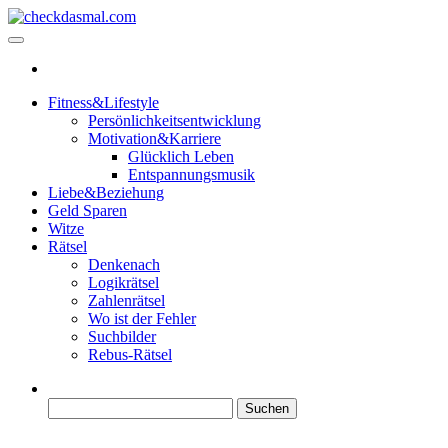
Zum
Inhalt
checkdasmal.com
Interessante beiträge
springen
Fitness&Lifestyle
Persönlichkeitsentwicklung
Motivation&Karriere
Glücklich Leben
Entspannungsmusik
Liebe&Beziehung
Geld Sparen
Witze
Rätsel
Denkenach
Logikrätsel
Zahlenrätsel
Wo ist der Fehler
Suchbilder
Rebus-Rätsel
Suchen
nach: