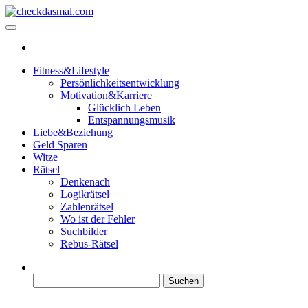
Zum
Inhalt
checkdasmal.com
Interessante beiträge
springen
Fitness&Lifestyle
Persönlichkeitsentwicklung
Motivation&Karriere
Glücklich Leben
Entspannungsmusik
Liebe&Beziehung
Geld Sparen
Witze
Rätsel
Denkenach
Logikrätsel
Zahlenrätsel
Wo ist der Fehler
Suchbilder
Rebus-Rätsel
Suchen
nach: