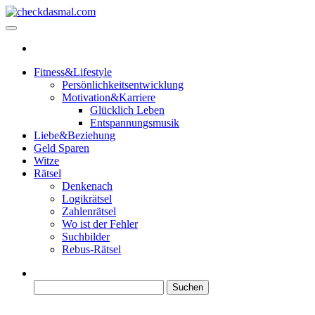
Zum
Inhalt
checkdasmal.com
Interessante beiträge
springen
Fitness&Lifestyle
Persönlichkeitsentwicklung
Motivation&Karriere
Glücklich Leben
Entspannungsmusik
Liebe&Beziehung
Geld Sparen
Witze
Rätsel
Denkenach
Logikrätsel
Zahlenrätsel
Wo ist der Fehler
Suchbilder
Rebus-Rätsel
Suchen
nach: