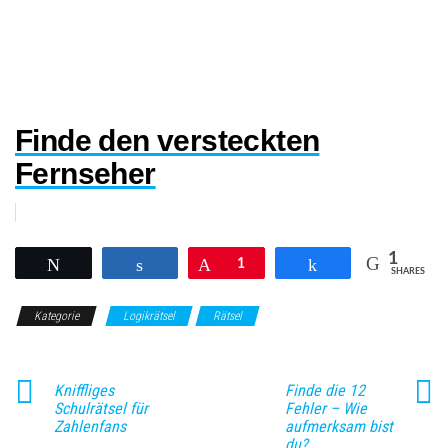
Finde den versteckten
Fernseher
1
Twittern
Teilen
Pin
1
Teilen
SHARES
Kategorie
Logikrätsel
Rätsel
Kniffliges
Finde die 12
Schulrätsel für
Fehler – Wie
Zahlenfans
aufmerksam bist
du?