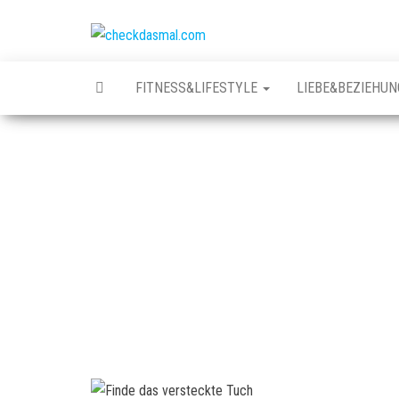
Zum
Inhalt
checkdasmal.com
Interessante
springen
beiträge
FITNESS&LIFESTYLE
LIEBE&BEZIEHUN