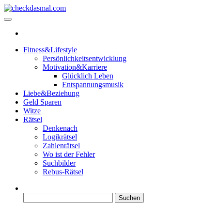
Zum
Inhalt
checkdasmal.com
Interessante beiträge
springen
Fitness&Lifestyle
Persönlichkeitsentwicklung
Motivation&Karriere
Glücklich Leben
Entspannungsmusik
Liebe&Beziehung
Geld Sparen
Witze
Rätsel
Denkenach
Logikrätsel
Zahlenrätsel
Wo ist der Fehler
Suchbilder
Rebus-Rätsel
Suchen
nach: