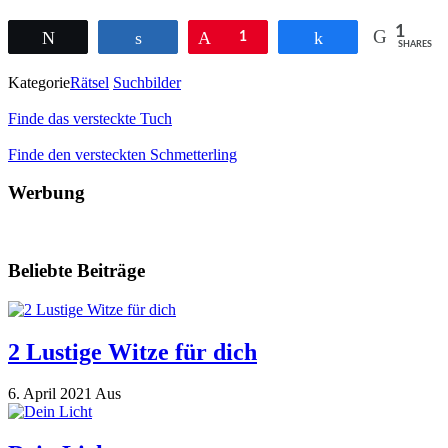
1
Twittern
Teilen
Pin
1
Teilen
SHARES
Kategorie
Rätsel
Suchbilder
Finde das versteckte Tuch
Finde den versteckten Schmetterling
Werbung
Beliebte Beiträge
2 Lustige Witze für dich
6. April 2021
Aus