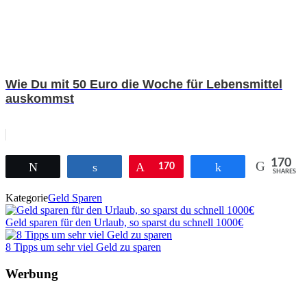
Wie Du mit 50 Euro die Woche für Lebensmittel
auskommst
170
Twittern
Teilen
Pin
170
Teilen
SHARES
Kategorie
Geld Sparen
Geld sparen für den Urlaub, so sparst du schnell 1000€
8 Tipps um sehr viel Geld zu sparen
Werbung