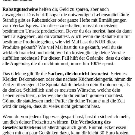
Rabattgutscheine
helfen dir, Geld zu sparen, aber auch
auszugeben. Das betrifft sogar die notwendigen Lebensmittelkäufe.
Ständig gibt es Rabattsticker oder ganze Hefte mit Ermäßigungen
vom Verkaufspreis. Um diese zu erhalten, musst du meistens
bestimmten Umsatz produzieren. Bevor du das merkst, hast du dann
mehr ausgegeben, als du vorhattest. Auch wenn die Rabatte nur für
bestimmte Produkte gelten, wie viel Mal hast du NUR diese
Produkte gekauft? Wie viel Mal hast du sie gekauft, weil du sie
wirklich brauchst und nicht, weil du kostengünstig deine Vorräte
auffüllen möchtest? Für diesen Fall hilft der Gedanke, dass du ohne
alle Angebote, die du nicht nimmst, immerhin 100% sparst.
Das Gleiche gilt für die
Sachen, die du nicht brauchst
. Seien es
Kleider, Dekorationen oder das nächste Küchenkleingerät, nimm dir
Zeit zu überlegen. Die Spontankäufe belasten dein Konto mehr, als
du denkst. Schließlich sind es meistens Wünsche, welche dein
Leben erleichtern, oder welche du dir einfach gönnen möchtest.
Gönne dir stattdessen mehr Puffer für deine Träume und die Zeit
wird dir zeigen, dass du vieles nicht gebraucht hast.
Wenn du von jedem Tipp was gespart hast, hast du sicherlich mehr,
um dich deiner Freizeit zu widmen.
Die Verlockung des
Gesellschaftslebens
ist allerdings auch groß. Einmal lecker essen
gehen mit ein paar Getränken dazu, kann dir leicht 30 Euro kosten.