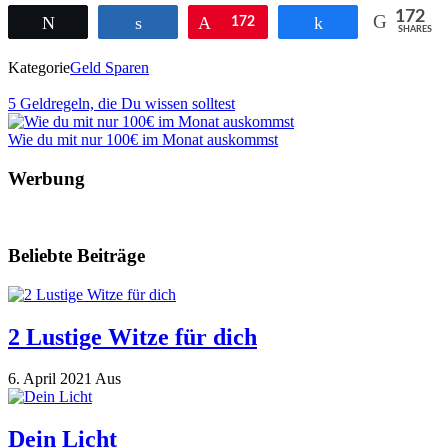
172
Twittern
Teilen
Pin
172
Teilen
SHARES
Kategorie
Geld Sparen
5 Geldregeln, die Du wissen solltest
Wie du mit nur 100€ im Monat auskommst
Werbung
Beliebte Beiträge
2 Lustige Witze für dich
6. April 2021
Aus
Dein Licht