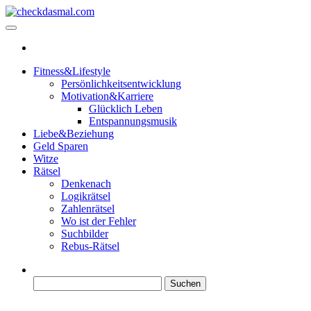
Zum
Inhalt
checkdasmal.com
Interessante beiträge
springen
Fitness&Lifestyle
Persönlichkeitsentwicklung
Motivation&Karriere
Glücklich Leben
Entspannungsmusik
Liebe&Beziehung
Geld Sparen
Witze
Rätsel
Denkenach
Logikrätsel
Zahlenrätsel
Wo ist der Fehler
Suchbilder
Rebus-Rätsel
Suchen
nach: