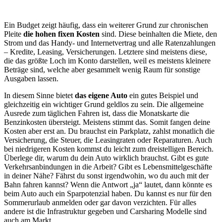
Ein Budget zeigt häufig, dass ein weiterer Grund zur chronischen
Pleite
die hohen fixen Kosten
sind. Diese beinhalten die Miete, den
Strom und das Handy- und Internetvertrag und alle Ratenzahlungen
– Kredite, Leasing, Versicherungen. Letztere sind meistens diese,
die das größte Loch im Konto darstellen, weil es meistens kleinere
Beträge sind, welche aber gesammelt wenig Raum für sonstige
Ausgaben lassen.
In diesem Sinne bietet
das eigene Auto
ein gutes Beispiel und
gleichzeitig ein wichtiger Grund geldlos zu sein. Die allgemeine
Ausrede zum täglichen Fahren ist, dass die Monatskarte die
Benzinkosten übersteigt. Meistens stimmt das. Somit fangen deine
Kosten aber erst an. Du brauchst ein Parkplatz, zahlst monatlich die
Versicherung, die Steuer, die Leasingraten oder Reparaturen. Auch
bei niedrigeren Kosten kommst du leicht zum dreistelligen Bereich.
Überlege dir, warum du dein Auto wirklich brauchst. Gibt es gute
Verkehrsanbindungen in die Arbeit? Gibt es Lebensmittelgeschäfte
in deiner Nähe? Fährst du sonst irgendwohin, wo du auch mit der
Bahn fahren kannst? Wenn die Antwort „ja“ lautet, dann könnte es
beim Auto auch ein Sparpotenzial haben. Du kannst es nur für den
Sommerurlaub anmelden oder gar davon verzichten. Für alles
andere ist die Infrastruktur gegeben und Carsharing Modelle sind
auch am Markt.