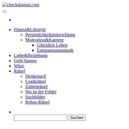
Zum
Inhalt
checkdasmal.com
Interessante beiträge
springen
Fitness&Lifestyle
Persönlichkeitsentwicklung
Motivation&Karriere
Glücklich Leben
Entspannungsmusik
Liebe&Beziehung
Geld Sparen
Witze
Rätsel
Denkenach
Logikrätsel
Zahlenrätsel
Wo ist der Fehler
Suchbilder
Rebus-Rätsel
Suchen
nach: