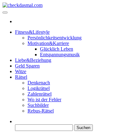
Zum
Inhalt
checkdasmal.com
Interessante beiträge
springen
Fitness&Lifestyle
Persönlichkeitsentwicklung
Motivation&Karriere
Glücklich Leben
Entspannungsmusik
Liebe&Beziehung
Geld Sparen
Witze
Rätsel
Denkenach
Logikrätsel
Zahlenrätsel
Wo ist der Fehler
Suchbilder
Rebus-Rätsel
Suchen
nach: