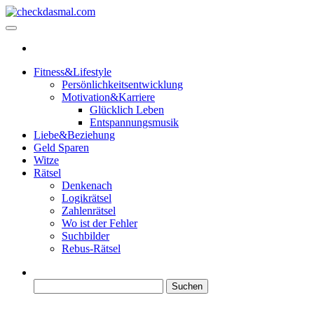
Zum
Inhalt
checkdasmal.com
Interessante beiträge
springen
Fitness&Lifestyle
Persönlichkeitsentwicklung
Motivation&Karriere
Glücklich Leben
Entspannungsmusik
Liebe&Beziehung
Geld Sparen
Witze
Rätsel
Denkenach
Logikrätsel
Zahlenrätsel
Wo ist der Fehler
Suchbilder
Rebus-Rätsel
Suchen
nach: