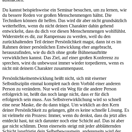
Du kannst beispielsweise ein Seminar besuchen, um zu lernen, wie
du bessere Reden vor großen Menschenmengen hältst. Die
Techniken können dir helfen. Das wird dir aber nicht grundsätzlich
weiterhelfen, wenn du nicht deinen Charakter dahin gehend
entwickelst, dass du dich vor diesen Menschenmengen wohlfühlst.
Widerstrebt es dir, zur Rampensau zu werden, weil du den
zurückhaltenden Teil deiner Persönlichkeit magst, dann ist es im
Rahmen deiner persönlichen Entwicklung eher angebracht,
herauszufinden, wie du dich ohne große Bühnenauftritte
verwirklichen kannst. Das Ziel, auf einer großen Konferenz zu
sprechen, wirst du unbewusst immer wieder torpedieren, wenn es
nicht mit deinem Charakter zusammenpasst.
Persönlichkeitsentwicklung heißt nicht, sich mit eiserner
Selbstdisziplin einmal komplett nach dem Vorbild einer anderen
Person zu verändern. Nur weil ein Weg für die andere Person
erfolgreich ist, heißt das noch lange nicht, dass er für dich
erfolgreich sein muss. Aus Selbstverwirklichung wird so schnell
eine neue Maske, die du dann trägst. Um wirklich an den Kern
deiner Persönlichkeit zu gelangen, gibt es keine schnelle Lösung. Es
ist vielmehr ein Prozess: Immer, wenn du denkst, dass du jetzt alles
entdeckt hast, tut sich darunter noch eine Schicht auf. Das ist aber
gar nicht schlimm. Denn einerseits steigt mit jeder abblätternden
Schicht langfristig dein Selbstbewusstsein, andererseits wird der