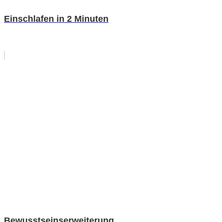
Einschlafen in 2 Minuten
Bewusstseinserweiterung